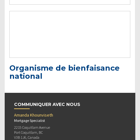
Organisme de bienfaisance
national
COMMUNIQUER AVEC NOUS
Amanda Khounviseth
Mortgage Specialist
2215 Coquitlam Avenue
Port Coquitlam, BC
V3B 1J6, Canada