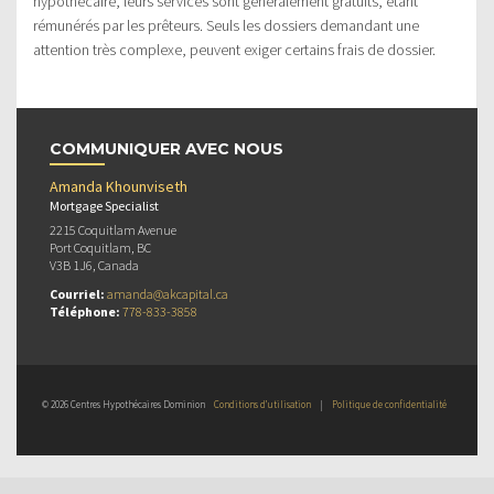
hypothécaire, leurs services sont généralement gratuits, étant
rémunérés par les prêteurs. Seuls les dossiers demandant une
attention très complexe, peuvent exiger certains frais de dossier.
COMMUNIQUER AVEC NOUS
Amanda Khounviseth
Mortgage Specialist
2215 Coquitlam Avenue
Port Coquitlam, BC
V3B 1J6, Canada
Courriel:
amanda@akcapital.ca
Téléphone:
778-833-3858
© 2026 Centres Hypothécaires Dominion
Conditions d’utilisation
|
Politique de confidentialité