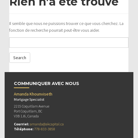
Rien n’a été trouvé
Il semble que nous ne puissions trouver ce que vous cherchez. La
fonction de recherche pourrait peut-être vous aider.
COMMUNIQUER AVEC NOUS
Amanda Khounviseth
Mortgage Specialist
2215 Coquitlam Avenue
Port Coquitlam, BC
V3B 1J6, Canada
Courriel:
amanda@akcapital.ca
Téléphone:
778-833-3858